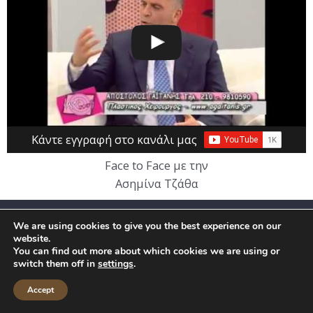
Κάντε εγγραφή στο κανάλι μας
Face to Face με την
Ασημίνα Τζάθα
We are using cookies to give you the best experience on our
website.
You can find out more about which cookies we are using or
switch them off in
settings
.
SERVICES
Accept
CALL US
MAKE AN APPOINTMENT