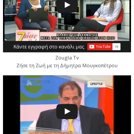
Κάντε εγγραφή στο κανάλι μας
Ζougla Tv
Ζήσε τη Ζωή με τη Δήμητρα Μουγκοπέτρου