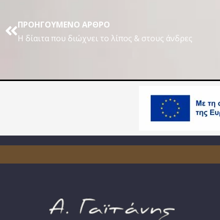
ΠΡΟΗΓΟΎΜΕΝΟ ΆΡΘΡΟ
Η δίαιτα που διώχνει το λίπος & στους άνδρες