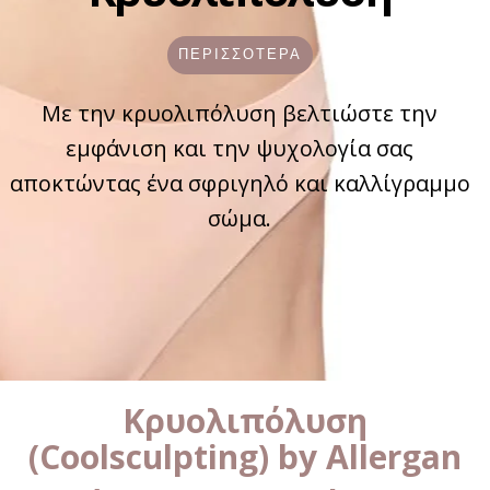
ΠΕΡΙΣΣΟΤΕΡΑ
Με την κρυολιπόλυση βελτιώστε την
εμφάνιση και την ψυχολογία σας
αποκτώντας ένα σφριγηλό και καλλίγραμμο
σώμα.
Κρυολιπόλυση
(Coolsculpting) by Allergan